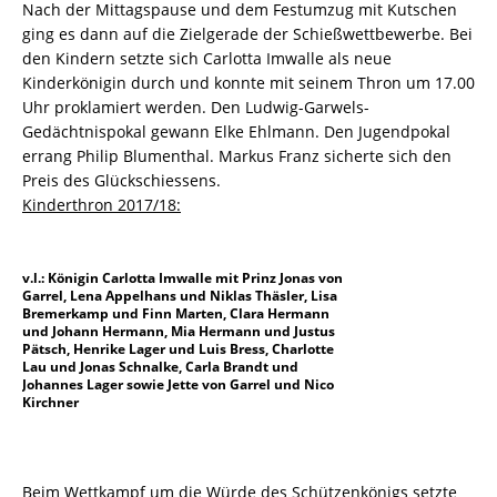
Nach der Mittagspause und dem Festumzug mit Kutschen
ging es dann auf die Zielgerade der Schießwettbewerbe. Bei
den Kindern setzte sich Carlotta Imwalle als neue
Kinderkönigin durch und konnte mit seinem Thron um 17.00
Uhr proklamiert werden. Den Ludwig-Garwels-
Gedächtnispokal gewann Elke Ehlmann. Den Jugendpokal
errang Philip Blumenthal. Markus Franz sicherte sich den
Preis des Glückschiessens.
Kinderthron 2017/18:
v.l.: Königin Carlotta Imwalle mit Prinz Jonas von
Garrel, Lena Appelhans und Niklas Thäsler, Lisa
Bremerkamp und Finn Marten, Clara Hermann
und Johann Hermann, Mia Hermann und Justus
Pätsch, Henrike Lager und Luis Bress, Charlotte
Lau und Jonas Schnalke, Carla Brandt und
Johannes Lager sowie Jette von Garrel und Nico
Kirchner
Beim Wettkampf um die Würde des Schützenkönigs setzte