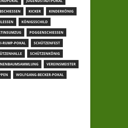
ENDPOKAL
JUGENDSTADTPOKAL
BSCHIESSEN
KICKER
KINDERKÖNIG
LESSEN
KÖNIGSSCHILD
TINSUMZUG
POGGENSCHIESSEN
I-RUMP-POKAL
SCHÜTZENFEST
ÜTZENHALLE
SCHÜTZENKÖNIG
NNENBAUMSAMMLUNG
VEREINSMEISTER
PPEN
WOLFGANG-BECKER-POKAL