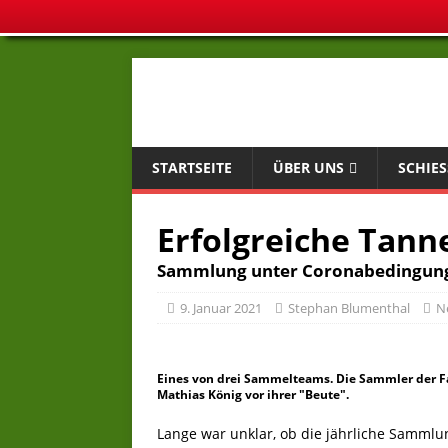
STARTSEITE
ÜBER UNS
SCHIES
Erfolgreiche Ta
Sammlung unter Coronabedingung
9. Januar 2021
Stephan Blumenthal
N
Eines von drei Sammelteams. Die Sammler der Fam
Mathias König vor ihrer "Beute".
Lange war unklar, ob die jährliche Samml