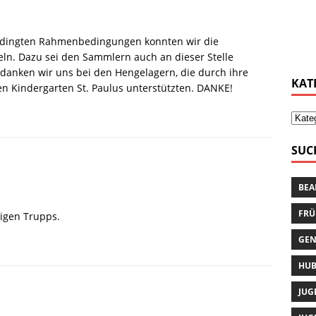
edingten Rahmenbedingungen konnten wir die
. Dazu sei den Sammlern auch an dieser Stelle
danken wir uns bei den Hengelagern, die durch ihre
KAT
n Kindergarten St. Paulus unterstützten. DANKE!
SUC
BEA
FRÜ
ßigen Trupps.
GEN
HUB
JUG