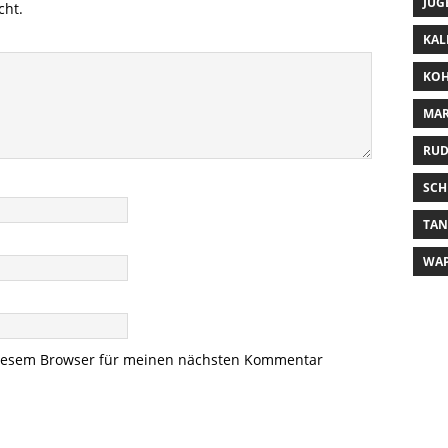
JUG
cht.
KAL
KOH
MAR
RUD
SCH
TA
WA
diesem Browser für meinen nächsten Kommentar