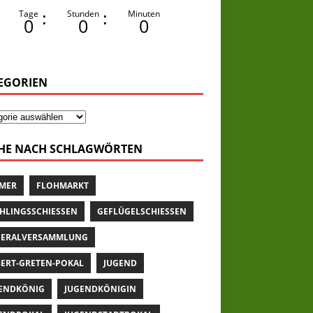
:
:
Tage
Stunden
Minuten
0
0
0
EGORIEN
HE NACH SCHLAGWÖRTEN
MER
FLOHMARKT
HLINGSSCHIESSEN
GEFLÜGELSCHIESSEN
ERALVERSAMMLUNG
ERT-GRETEN-POKAL
JUGEND
ENDKÖNIG
JUGENDKÖNIGIN