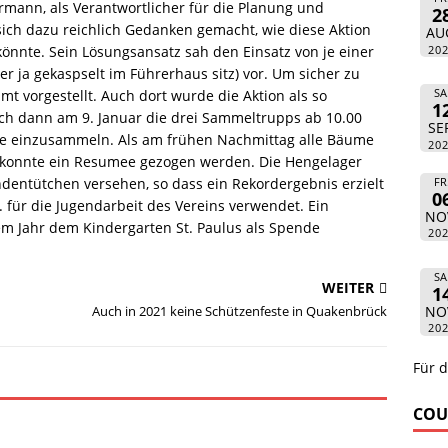
mann, als Verantwortlicher für die Planung und
2
sich dazu reichlich Gedanken gemacht, wie diese Aktion
AU
20
nnte. Sein Lösungsansatz sah den Einsatz von je einer
r ja gekaspselt im Führerhaus sitz) vor. Um sicher zu
SA
 vorgestellt. Auch dort wurde die Aktion als so
1
ch dann am 9. Januar die drei Sammeltrupps ab 10.00
SE
e einzusammeln. Als am frühen Nachmittag alle Bäume
20
 konnte ein Resumee gezogen werden. Die Hengelager
FR
ndentütchen versehen, so dass ein Rekordergebnis erzielt
0
für die Jugendarbeit des Vereins verwendet. Ein
NO
sem Jahr dem Kindergarten St. Paulus als Spende
20
SA
WEITER
1
NO
Auch in 2021 keine Schützenfeste in Quakenbrück
20
Für d
COU