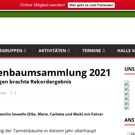
Online Mitglied werden!
Hier geht es zum Formular!
SGRUPPEN
AKTIVITÄTEN
TERMINE
HALLE 
nnenbaumsammlung 2021
UNS
en brachte Rekordergebnis
ews
2
ilie Imwalle (Elke, Marie, Carlotta und Maik) mit Fahrer
ANS
ung der Tannenbäume in diesem Jahr überhaupt
FR