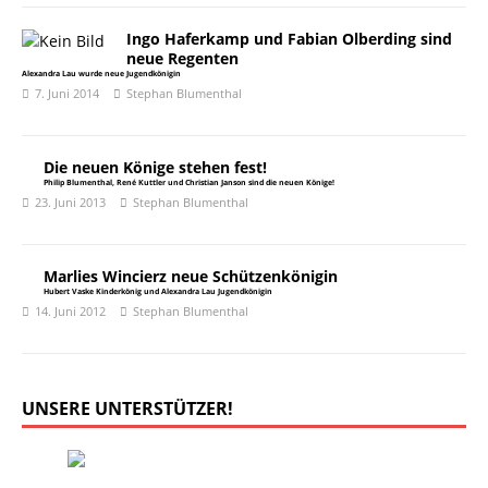
Ingo Haferkamp und Fabian Olberding sind
neue Regenten
Alexandra Lau wurde neue Jugendkönigin
7. Juni 2014
Stephan Blumenthal
Die neuen Könige stehen fest!
Philip Blumenthal, René Kuttler und Christian Janson sind die neuen Könige!
23. Juni 2013
Stephan Blumenthal
Marlies Wincierz neue Schützenkönigin
Hubert Vaske Kinderkönig und Alexandra Lau Jugendkönigin
14. Juni 2012
Stephan Blumenthal
UNSERE UNTERSTÜTZER!