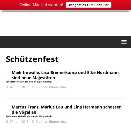
Online Mitglied werden!
Hier geht es zum Formular!
Schützenfest
Maik Imwalle, Lisa Bremerkamp und Elke Nordmann
sind neue Majestäten
Schützenfest 2016 fand einen super Anklang
16. Juni 2016
Stephan Blumenthal
Marcus Franz, Marius Lau und Lina Hermann schossen
die Vögel ab
Spannende Wettkämpfe um die Königswürden
17. Juni 2015
Stephan Blumenthal