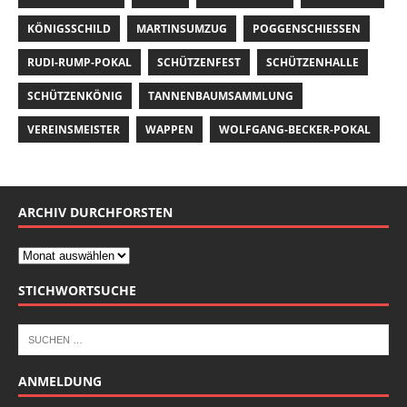
KÖNIGSSCHILD
MARTINSUMZUG
POGGENSCHIESSEN
RUDI-RUMP-POKAL
SCHÜTZENFEST
SCHÜTZENHALLE
SCHÜTZENKÖNIG
TANNENBAUMSAMMLUNG
VEREINSMEISTER
WAPPEN
WOLFGANG-BECKER-POKAL
ARCHIV DURCHFORSTEN
STICHWORTSUCHE
ANMELDUNG