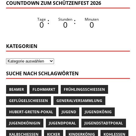
COUNTDOWN ZUM SCHÜTZENFEST 2026
:
:
Tage
Stunden
Minuten
0
0
0
KATEGORIEN
SUCHE NACH SCHLAGWÖRTEN
BEAMER
FLOHMARKT
FRÜHLINGSSCHIESSEN
GEFLÜGELSCHIESSEN
GENERALVERSAMMLUNG
HUBERT-GRETEN-POKAL
JUGEND
JUGENDKÖNIG
JUGENDKÖNIGIN
JUGENDPOKAL
JUGENDSTADTPOKAL
KALBSCHIESSEN
KICKER
KINDERKÖNIG
KOHLESSEN