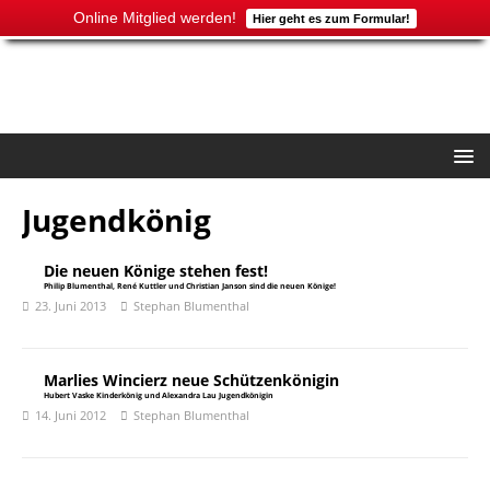
Online Mitglied werden!
Hier geht es zum Formular!
Jugendkönig
Die neuen Könige stehen fest!
Philip Blumenthal, René Kuttler und Christian Janson sind die neuen Könige!
23. Juni 2013
Stephan Blumenthal
Marlies Wincierz neue Schützenkönigin
Hubert Vaske Kinderkönig und Alexandra Lau Jugendkönigin
14. Juni 2012
Stephan Blumenthal