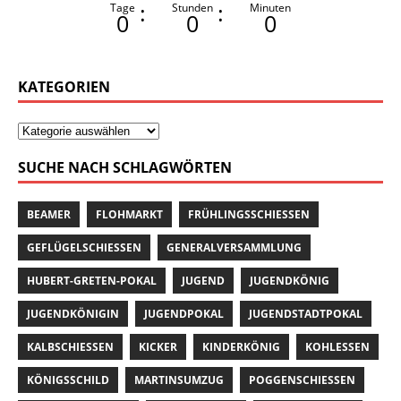
:
:
Tage
Stunden
Minuten
0
0
0
KATEGORIEN
SUCHE NACH SCHLAGWÖRTEN
BEAMER
FLOHMARKT
FRÜHLINGSSCHIESSEN
GEFLÜGELSCHIESSEN
GENERALVERSAMMLUNG
HUBERT-GRETEN-POKAL
JUGEND
JUGENDKÖNIG
JUGENDKÖNIGIN
JUGENDPOKAL
JUGENDSTADTPOKAL
KALBSCHIESSEN
KICKER
KINDERKÖNIG
KOHLESSEN
KÖNIGSSCHILD
MARTINSUMZUG
POGGENSCHIESSEN