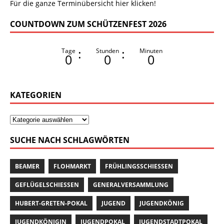
Für die ganze Terminübersicht hier klicken!
COUNTDOWN ZUM SCHÜTZENFEST 2026
:
:
Tage
Stunden
Minuten
0
0
0
KATEGORIEN
SUCHE NACH SCHLAGWÖRTEN
BEAMER
FLOHMARKT
FRÜHLINGSSCHIESSEN
GEFLÜGELSCHIESSEN
GENERALVERSAMMLUNG
HUBERT-GRETEN-POKAL
JUGEND
JUGENDKÖNIG
JUGENDKÖNIGIN
JUGENDPOKAL
JUGENDSTADTPOKAL