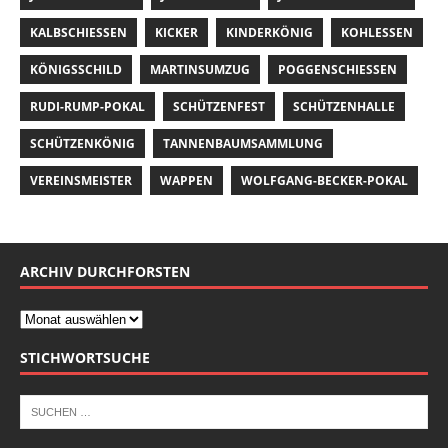
KALBSCHIESSEN
KICKER
KINDERKÖNIG
KOHLESSEN
KÖNIGSSCHILD
MARTINSUMZUG
POGGENSCHIESSEN
RUDI-RUMP-POKAL
SCHÜTZENFEST
SCHÜTZENHALLE
SCHÜTZENKÖNIG
TANNENBAUMSAMMLUNG
VEREINSMEISTER
WAPPEN
WOLFGANG-BECKER-POKAL
ARCHIV DURCHFORSTEN
STICHWORTSUCHE