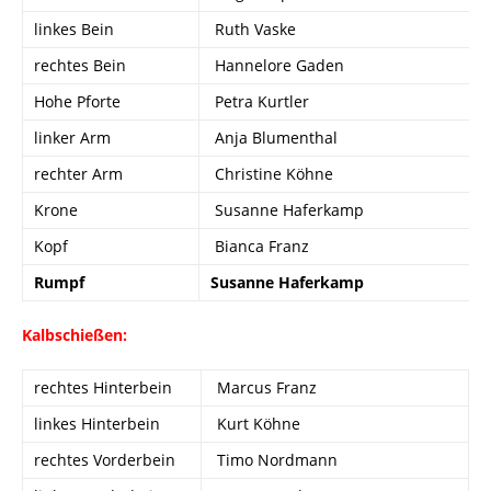
linkes Bein
Ruth Vaske
rechtes Bein
Hannelore Gaden
Hohe Pforte
Petra Kurtler
linker Arm
Anja Blumenthal
rechter Arm
Christine Köhne
Krone
Susanne Haferkamp
Kopf
Bianca Franz
Rumpf
Susanne Haferkamp
Kal
bschießen:
rechtes Hinterbein
Marcus Franz
linkes Hinterbein
Kurt Köhne
rechtes Vorderbein
Timo Nordmann