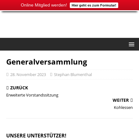
Online Mitglied werden!
Hier geht es zum Formular!
Generalversammlung
28. November 2023
Stephan Blumenthal
ZURÜCK
Erweiterte Vorstandssitzung
WEITER
Kohlessen
UNSERE UNTERSTÜTZER!