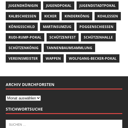
JUGENDKÖNIGIN
JUGENDPOKAL
JUGENDSTADTPOKAL
KALBSCHIESSEN
KICKER
KINDERKÖNIG
KOHLESSEN
KÖNIGSSCHILD
MARTINSUMZUG
POGGENSCHIESSEN
RUDI-RUMP-POKAL
SCHÜTZENFEST
SCHÜTZENHALLE
SCHÜTZENKÖNIG
TANNENBAUMSAMMLUNG
VEREINSMEISTER
WAPPEN
WOLFGANG-BECKER-POKAL
ARCHIV DURCHFORSTEN
STICHWORTSUCHE