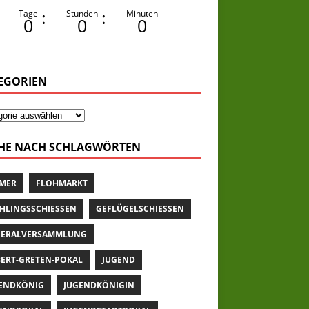
:
:
Tage
Stunden
Minuten
0
0
0
EGORIEN
HE NACH SCHLAGWÖRTEN
MER
FLOHMARKT
HLINGSSCHIESSEN
GEFLÜGELSCHIESSEN
ERALVERSAMMLUNG
ERT-GRETEN-POKAL
JUGEND
ENDKÖNIG
JUGENDKÖNIGIN