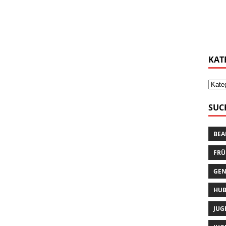
KAT
SUC
BEA
FRÜ
GEN
HUB
JUG