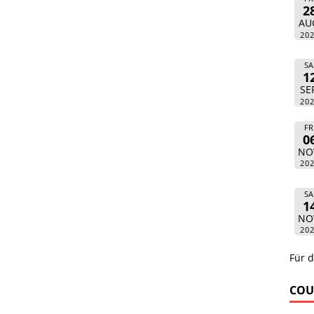
2
AU
20
SA
1
SE
20
FR
0
NO
20
SA
1
NO
20
Für d
COU