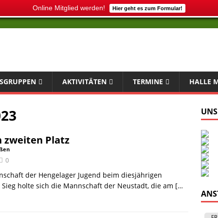
Online Mitglied werden!
Hier geht es zum Formular!
SGRUPPEN
AKTIVITÄTEN
TERMINE
HALLE 
023
UNS
 zweiten Platz
eßen
0
nschaft der Hengelager Jugend beim diesjährigen
ieg holte sich die Mannschaft der Neustadt, die am
[…
ANS
FR