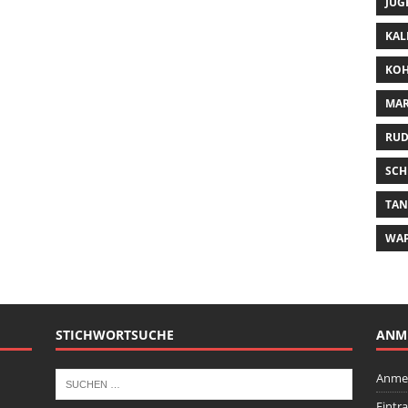
JUG
KAL
KOH
MAR
RUD
SCH
TA
WA
STICHWORTSUCHE
ANM
Anme
Eintr