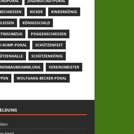
ENDPOKAL
JUGENDSTADTPOKAL
BSCHIESSEN
KICKER
KINDERKÖNIG
LESSEN
KÖNIGSSCHILD
TINSUMZUG
POGGENSCHIESSEN
I-RUMP-POKAL
SCHÜTZENFEST
ÜTZENHALLE
SCHÜTZENKÖNIG
NNENBAUMSAMMLUNG
VEREINSMEISTER
PPEN
WOLFGANG-BECKER-POKAL
ELDUNG
lden
ags-Feed