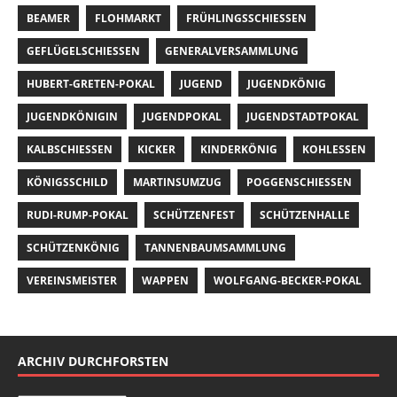
BEAMER
FLOHMARKT
FRÜHLINGSSCHIESSEN
GEFLÜGELSCHIESSEN
GENERALVERSAMMLUNG
HUBERT-GRETEN-POKAL
JUGEND
JUGENDKÖNIG
JUGENDKÖNIGIN
JUGENDPOKAL
JUGENDSTADTPOKAL
KALBSCHIESSEN
KICKER
KINDERKÖNIG
KOHLESSEN
KÖNIGSSCHILD
MARTINSUMZUG
POGGENSCHIESSEN
RUDI-RUMP-POKAL
SCHÜTZENFEST
SCHÜTZENHALLE
SCHÜTZENKÖNIG
TANNENBAUMSAMMLUNG
VEREINSMEISTER
WAPPEN
WOLFGANG-BECKER-POKAL
ARCHIV DURCHFORSTEN