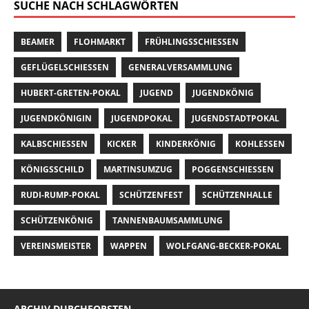
SUCHE NACH SCHLAGWÖRTEN
BEAMER
FLOHMARKT
FRÜHLINGSSCHIESSEN
GEFLÜGELSCHIESSEN
GENERALVERSAMMLUNG
HUBERT-GRETEN-POKAL
JUGEND
JUGENDKÖNIG
JUGENDKÖNIGIN
JUGENDPOKAL
JUGENDSTADTPOKAL
KALBSCHIESSEN
KICKER
KINDERKÖNIG
KOHLESSEN
KÖNIGSSCHILD
MARTINSUMZUG
POGGENSCHIESSEN
RUDI-RUMP-POKAL
SCHÜTZENFEST
SCHÜTZENHALLE
SCHÜTZENKÖNIG
TANNENBAUMSAMMLUNG
VEREINSMEISTER
WAPPEN
WOLFGANG-BECKER-POKAL
ARCHIV DURCHFORSTEN