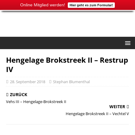
Online Mitglied werden!
Hier geht es zum Formular!
Hengelage Brokstreek II – Restrup
IV
28. September 2018
Stephan Blumenthal
ZURÜCK
Vehs III – Hengelage-Brokstreek II
WEITER
Hengelage Brokstreek II – Vechtel V