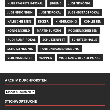
HUBERT-GRETEN-POKAL
JUGEND
JUGENDKÖNIG
JUGENDKÖNIGIN
JUGENDPOKAL
JUGENDSTADTPOKAL
KALBSCHIESSEN
KICKER
KINDERKÖNIG
KOHLESSEN
KÖNIGSSCHILD
MARTINSUMZUG
POGGENSCHIESSEN
RUDI-RUMP-POKAL
SCHÜTZENFEST
SCHÜTZENHALLE
SCHÜTZENKÖNIG
TANNENBAUMSAMMLUNG
VEREINSMEISTER
WAPPEN
WOLFGANG-BECKER-POKAL
ARCHIV DURCHFORSTEN
STICHWORTSUCHE