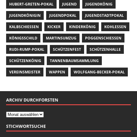
HUBERT-GRETEN-POKAL
JUGEND
JUGENDKÖNIG
JUGENDKÖNIGIN
JUGENDPOKAL
JUGENDSTADTPOKAL
KALBSCHIESSEN
KICKER
KINDERKÖNIG
KOHLESSEN
KÖNIGSSCHILD
MARTINSUMZUG
POGGENSCHIESSEN
RUDI-RUMP-POKAL
SCHÜTZENFEST
SCHÜTZENHALLE
SCHÜTZENKÖNIG
TANNENBAUMSAMMLUNG
VEREINSMEISTER
WAPPEN
WOLFGANG-BECKER-POKAL
ARCHIV DURCHFORSTEN
STICHWORTSUCHE