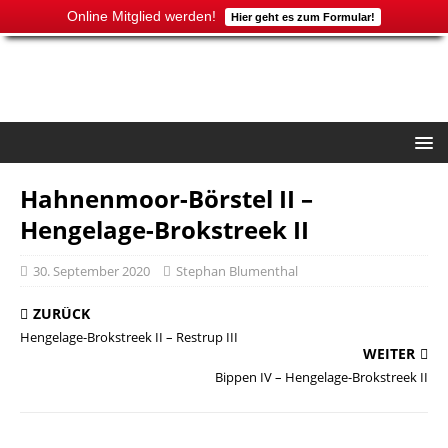
Online Mitglied werden!
Hier geht es zum Formular!
Hahnenmoor-Börstel II –
Hengelage-Brokstreek II
30. September 2020
Stephan Blumenthal
ZURÜCK
Hengelage-Brokstreek II – Restrup III
WEITER
Bippen IV – Hengelage-Brokstreek II