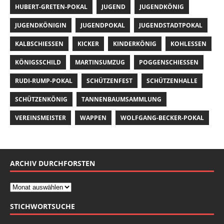
HUBERT-GRETEN-POKAL
JUGEND
JUGENDKÖNIG
JUGENDKÖNIGIN
JUGENDPOKAL
JUGENDSTADTPOKAL
KALBSCHIESSEN
KICKER
KINDERKÖNIG
KOHLESSEN
KÖNIGSSCHILD
MARTINSUMZUG
POGGENSCHIESSEN
RUDI-RUMP-POKAL
SCHÜTZENFEST
SCHÜTZENHALLE
SCHÜTZENKÖNIG
TANNENBAUMSAMMLUNG
VEREINSMEISTER
WAPPEN
WOLFGANG-BECKER-POKAL
ARCHIV DURCHFORSTEN
STICHWORTSUCHE