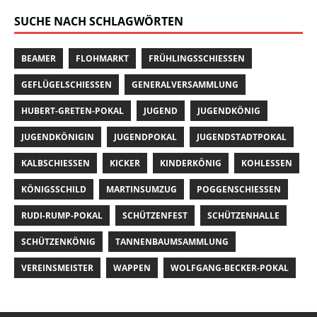
SUCHE NACH SCHLAGWÖRTEN
BEAMER
FLOHMARKT
FRÜHLINGSSCHIESSEN
GEFLÜGELSCHIESSEN
GENERALVERSAMMLUNG
HUBERT-GRETEN-POKAL
JUGEND
JUGENDKÖNIG
JUGENDKÖNIGIN
JUGENDPOKAL
JUGENDSTADTPOKAL
KALBSCHIESSEN
KICKER
KINDERKÖNIG
KOHLESSEN
KÖNIGSSCHILD
MARTINSUMZUG
POGGENSCHIESSEN
RUDI-RUMP-POKAL
SCHÜTZENFEST
SCHÜTZENHALLE
SCHÜTZENKÖNIG
TANNENBAUMSAMMLUNG
VEREINSMEISTER
WAPPEN
WOLFGANG-BECKER-POKAL