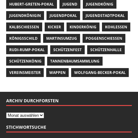
HUBERT-GRETEN-POKAL
JUGEND
JUGENDKÖNIG
JUGENDKÖNIGIN
JUGENDPOKAL
JUGENDSTADTPOKAL
KALBSCHIESSEN
KICKER
KINDERKÖNIG
KOHLESSEN
KÖNIGSSCHILD
MARTINSUMZUG
POGGENSCHIESSEN
RUDI-RUMP-POKAL
SCHÜTZENFEST
SCHÜTZENHALLE
SCHÜTZENKÖNIG
TANNENBAUMSAMMLUNG
VEREINSMEISTER
WAPPEN
WOLFGANG-BECKER-POKAL
ARCHIV DURCHFORSTEN
STICHWORTSUCHE