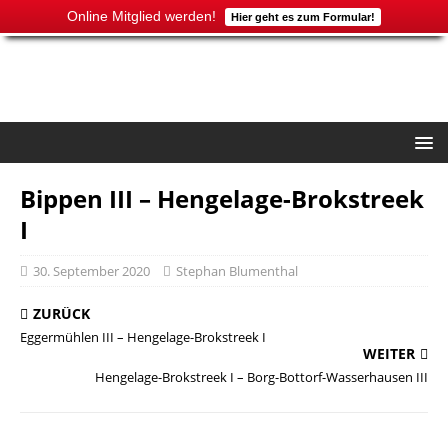
Online Mitglied werden!
Hier geht es zum Formular!
Bippen III – Hengelage-Brokstreek
I
30. September 2020
Stephan Blumenthal
ZURÜCK
Eggermühlen III – Hengelage-Brokstreek I
WEITER
Hengelage-Brokstreek I – Borg-Bottorf-Wasserhausen III