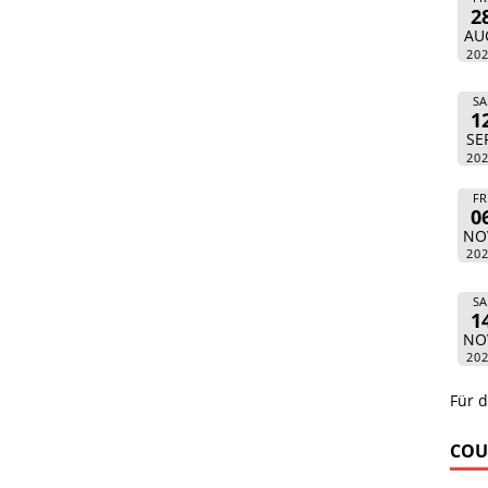
2
AU
20
SA
1
SE
20
FR
0
NO
20
SA
1
NO
20
Für d
COU