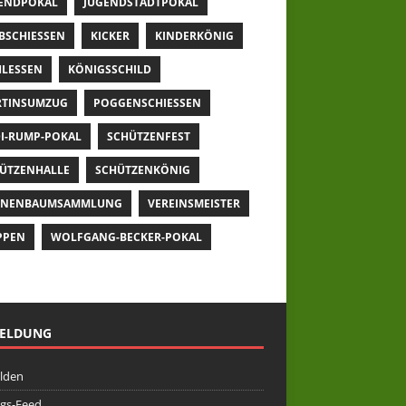
ENDPOKAL
JUGENDSTADTPOKAL
BSCHIESSEN
KICKER
KINDERKÖNIG
LESSEN
KÖNIGSSCHILD
TINSUMZUG
POGGENSCHIESSEN
I-RUMP-POKAL
SCHÜTZENFEST
ÜTZENHALLE
SCHÜTZENKÖNIG
NNENBAUMSAMMLUNG
VEREINSMEISTER
PPEN
WOLFGANG-BECKER-POKAL
ELDUNG
lden
ags-Feed