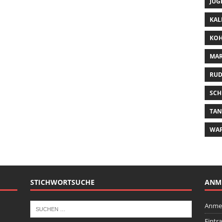
JUG
KAL
KOH
MAR
RUD
SCH
TA
WA
STICHWORTSUCHE
ANM
Anme
Eintr