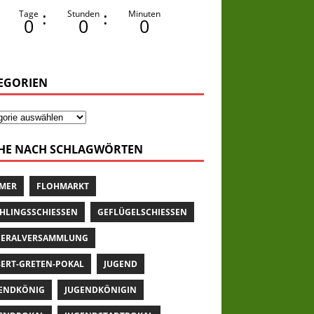
:
:
Tage
Stunden
Minuten
0
0
0
EGORIEN
HE NACH SCHLAGWÖRTEN
MER
FLOHMARKT
HLINGSSCHIESSEN
GEFLÜGELSCHIESSEN
ERALVERSAMMLUNG
ERT-GRETEN-POKAL
JUGEND
ENDKÖNIG
JUGENDKÖNIGIN