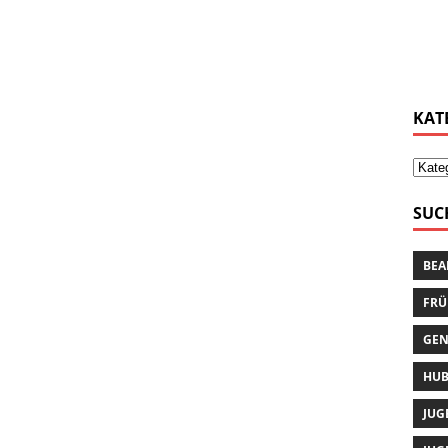
KAT
SUC
BEA
FRÜ
GEN
HUB
JUG