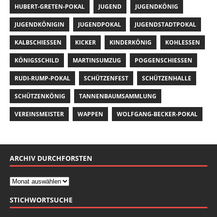
HUBERT-GRETEN-POKAL
JUGEND
JUGENDKÖNIG
JUGENDKÖNIGIN
JUGENDPOKAL
JUGENDSTADTPOKAL
KALBSCHIESSEN
KICKER
KINDERKÖNIG
KOHLESSEN
KÖNIGSSCHILD
MARTINSUMZUG
POGGENSCHIESSEN
RUDI-RUMP-POKAL
SCHÜTZENFEST
SCHÜTZENHALLE
SCHÜTZENKÖNIG
TANNENBAUMSAMMLUNG
VEREINSMEISTER
WAPPEN
WOLFGANG-BECKER-POKAL
ARCHIV DURCHFORSTEN
STICHWORTSUCHE