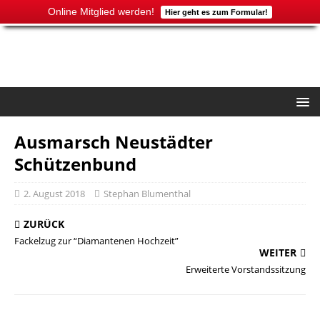
Online Mitglied werden!
Hier geht es zum Formular!
Ausmarsch Neustädter
Schützenbund
2. August 2018
Stephan Blumenthal
ZURÜCK
Fackelzug zur “Diamantenen Hochzeit”
WEITER
Erweiterte Vorstandssitzung