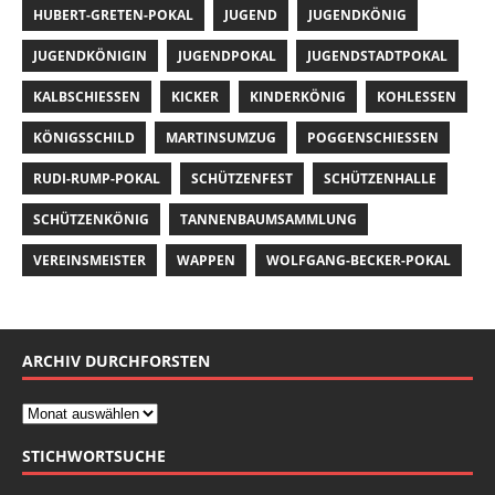
HUBERT-GRETEN-POKAL
JUGEND
JUGENDKÖNIG
JUGENDKÖNIGIN
JUGENDPOKAL
JUGENDSTADTPOKAL
KALBSCHIESSEN
KICKER
KINDERKÖNIG
KOHLESSEN
KÖNIGSSCHILD
MARTINSUMZUG
POGGENSCHIESSEN
RUDI-RUMP-POKAL
SCHÜTZENFEST
SCHÜTZENHALLE
SCHÜTZENKÖNIG
TANNENBAUMSAMMLUNG
VEREINSMEISTER
WAPPEN
WOLFGANG-BECKER-POKAL
ARCHIV DURCHFORSTEN
STICHWORTSUCHE