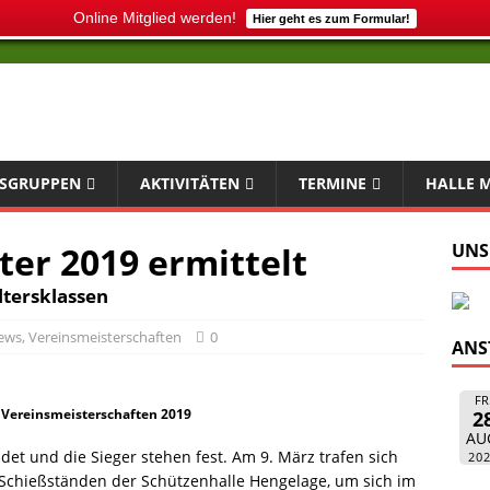
Online Mitglied werden!
Hier geht es zum Formular!
SGRUPPEN
AKTIVITÄTEN
TERMINE
HALLE 
er 2019 ermittelt
UNS
ltersklassen
ews
,
Vereinsmeisterschaften
0
ANS
FR
 Vereinsmeisterschaften 2019
2
AU
et und die Sieger stehen fest. Am 9. März trafen sich
20
n Schießständen der Schützenhalle Hengelage, um sich im