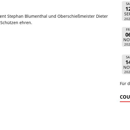
SA
1
SE
dent Stephan Blumenthal und Oberschießmeister Dieter
20
 Schützen ehren.
FR
0
NO
20
SA
1
NO
20
Für d
COU