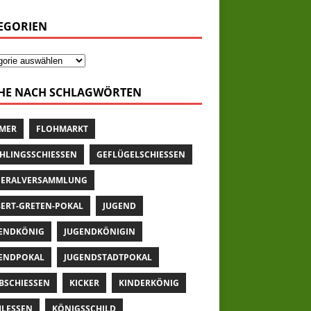
EGORIEN
HE NACH SCHLAGWÖRTEN
MER
FLOHMARKT
HLINGSSCHIESSEN
GEFLÜGELSCHIESSEN
ERALVERSAMMLUNG
ERT-GRETEN-POKAL
JUGEND
ENDKÖNIG
JUGENDKÖNIGIN
ENDPOKAL
JUGENDSTADTPOKAL
BSCHIESSEN
KICKER
KINDERKÖNIG
LESSEN
KÖNIGSSCHILD