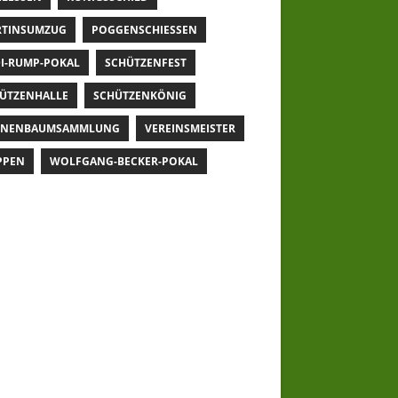
TINSUMZUG
POGGENSCHIESSEN
I-RUMP-POKAL
SCHÜTZENFEST
ÜTZENHALLE
SCHÜTZENKÖNIG
NNENBAUMSAMMLUNG
VEREINSMEISTER
PPEN
WOLFGANG-BECKER-POKAL