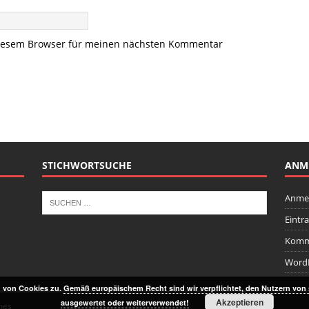
diesem Browser für meinen nächsten Kommentar
STICHWORTSUCHE
ANM
Anme
Eintr
Komm
WordP
g von Cookies zu.
Gemäß europäischem Recht sind wir verpflichtet, den Nutzern von
Akzeptieren
ausgewertet oder weiterverwendet!
mes