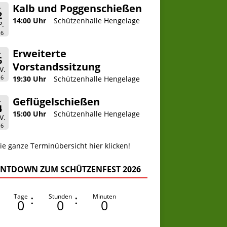
Kalb und Poggenschießen
.
2
14:00 Uhr
Schützenhalle Hengelage
P.
26
Erweiterte
.
6
Vorstandssitzung
V.
26
19:30 Uhr
Schützenhalle Hengelage
Geflügelschießen
.
4
15:00 Uhr
Schützenhalle Hengelage
V.
26
ie ganze Terminübersicht hier klicken!
NTDOWN ZUM SCHÜTZENFEST 2026
:
:
Tage
Stunden
Minuten
0
0
0