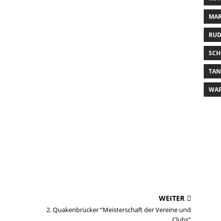
MAR
RUD
SCH
TA
WA
WEITER
2. Quakenbrücker “Meisterschaft der Vereine und
Clubs”