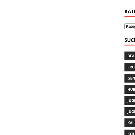
KAT
SUC
BEA
FRÜ
GEN
HUB
JUG
JUG
KAL
KOH