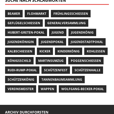
SUCHE NACH SCHLAGWÖRTEN
BEAMER
FLOHMARKT
FRÜHLINGSSCHIESSEN
GEFLÜGELSCHIESSEN
GENERALVERSAMMLUNG
HUBERT-GRETEN-POKAL
JUGEND
JUGENDKÖNIG
JUGENDKÖNIGIN
JUGENDPOKAL
JUGENDSTADTPOKAL
KALBSCHIESSEN
KICKER
KINDERKÖNIG
KOHLESSEN
KÖNIGSSCHILD
MARTINSUMZUG
POGGENSCHIESSEN
RUDI-RUMP-POKAL
SCHÜTZENFEST
SCHÜTZENHALLE
SCHÜTZENKÖNIG
TANNENBAUMSAMMLUNG
VEREINSMEISTER
WAPPEN
WOLFGANG-BECKER-POKAL
ARCHIV DURCHFORSTEN