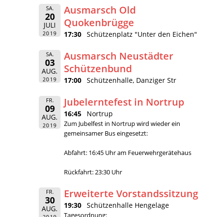
Ausmarsch Old
SA.
20
Quokenbrügge
JULI
2019
17:30
Schützenplatz "Unter den Eichen"
Ausmarsch Neustädter
SA.
03
Schützenbund
AUG.
2019
17:00
Schützenhalle, Danziger Str
Jubelerntefest in Nortrup
FR.
09
16:45
Nortrup
AUG.
Zum Jubelfest in Nortrup wird wieder ein
2019
gemeinsamer Bus eingesetzt:
Abfahrt: 16:45 Uhr am Feuerwehrgerätehaus
Rückfahrt: 23:30 Uhr
Erweiterte Vorstandssitzung
FR.
30
19:30
Schützenhalle Hengelage
AUG.
Tagesordnung:
2019