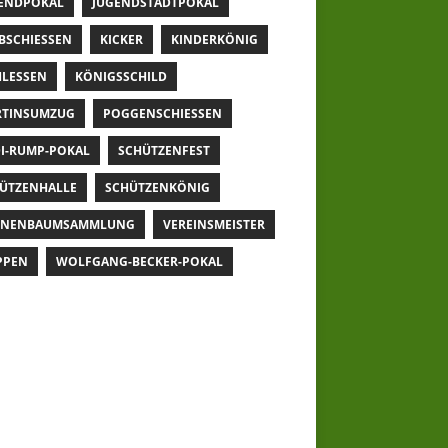
ENDPOKAL
JUGENDSTADTPOKAL
BSCHIESSEN
KICKER
KINDERKÖNIG
LESSEN
KÖNIGSSCHILD
TINSUMZUG
POGGENSCHIESSEN
I-RUMP-POKAL
SCHÜTZENFEST
ÜTZENHALLE
SCHÜTZENKÖNIG
NNENBAUMSAMMLUNG
VEREINSMEISTER
PPEN
WOLFGANG-BECKER-POKAL