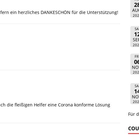
2
AU
elfern ein herzliches DANKESCHÖN für die Unterstützung!
20
SA
1
SE
20
FR
0
NO
20
SA
1
NO
20
uch die fleißigen Helfer eine Corona konforme Lösung
Für d
COU