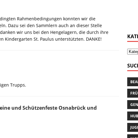
edingten Rahmenbedingungen konnten wir die
. Dazu sei den Sammlern auch an dieser Stelle
danken wir uns bei den Hengelagern, die durch ihre
KAT
n Kindergarten St. Paulus unterstützten. DANKE!
SUC
BEA
ßigen Trupps.
FRÜ
GEN
eine und Schützenfeste Osnabrück und
HUB
JUG