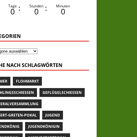
:
:
Tage
Stunden
Minuten
0
0
0
EGORIEN
HE NACH SCHLAGWÖRTEN
MER
FLOHMARKT
HLINGSSCHIESSEN
GEFLÜGELSCHIESSEN
ERALVERSAMMLUNG
ERT-GRETEN-POKAL
JUGEND
ENDKÖNIG
JUGENDKÖNIGIN