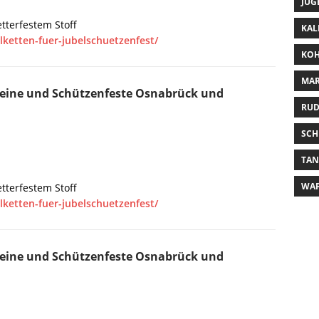
JUG
tterfestem Stoff
KAL
lketten-fuer-jubelschuetzenfest/
KOH
MAR
eine und Schützenfeste Osnabrück und
RUD
SCH
TA
WA
tterfestem Stoff
lketten-fuer-jubelschuetzenfest/
eine und Schützenfeste Osnabrück und