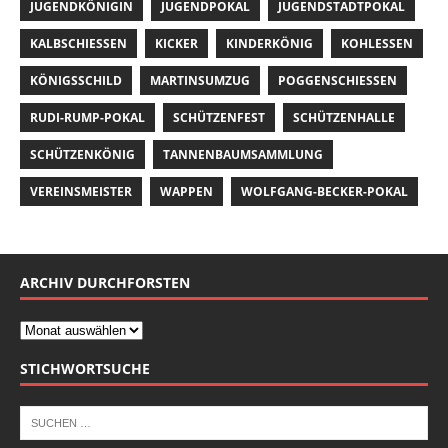
JUGENDKÖNIGIN
JUGENDPOKAL
JUGENDSTADTPOKAL
KALBSCHIESSEN
KICKER
KINDERKÖNIG
KOHLESSEN
KÖNIGSSCHILD
MARTINSUMZUG
POGGENSCHIESSEN
RUDI-RUMP-POKAL
SCHÜTZENFEST
SCHÜTZENHALLE
SCHÜTZENKÖNIG
TANNENBAUMSAMMLUNG
VEREINSMEISTER
WAPPEN
WOLFGANG-BECKER-POKAL
ARCHIV DURCHFORSTEN
STICHWORTSUCHE