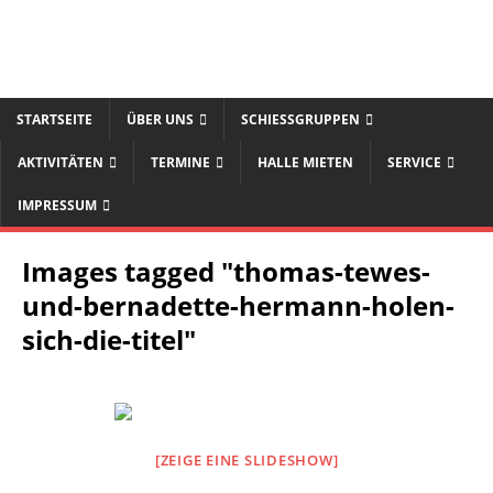
STARTSEITE
ÜBER UNS
SCHIESSGRUPPEN
AKTIVITÄTEN
TERMINE
HALLE MIETEN
SERVICE
IMPRESSUM
Images tagged "thomas-tewes-
und-bernadette-hermann-holen-
sich-die-titel"
[ZEIGE EINE SLIDESHOW]