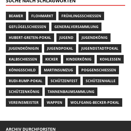
SUCHE NACH SCHLAGWÖRTEN
BEAMER
FLOHMARKT
FRÜHLINGSSCHIESSEN
GEFLÜGELSCHIESSEN
GENERALVERSAMMLUNG
HUBERT-GRETEN-POKAL
JUGEND
JUGENDKÖNIG
JUGENDKÖNIGIN
JUGENDPOKAL
JUGENDSTADTPOKAL
KALBSCHIESSEN
KICKER
KINDERKÖNIG
KOHLESSEN
KÖNIGSSCHILD
MARTINSUMZUG
POGGENSCHIESSEN
RUDI-RUMP-POKAL
SCHÜTZENFEST
SCHÜTZENHALLE
SCHÜTZENKÖNIG
TANNENBAUMSAMMLUNG
VEREINSMEISTER
WAPPEN
WOLFGANG-BECKER-POKAL
ARCHIV DURCHFORSTEN