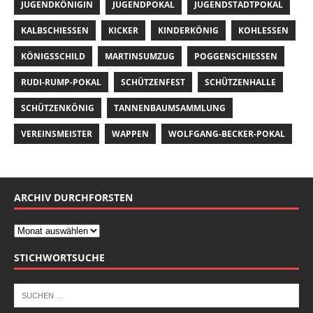
JUGENDKÖNIGIN
JUGENDPOKAL
JUGENDSTADTPOKAL
KALBSCHIESSEN
KICKER
KINDERKÖNIG
KOHLESSEN
KÖNIGSSCHILD
MARTINSUMZUG
POGGENSCHIESSEN
RUDI-RUMP-POKAL
SCHÜTZENFEST
SCHÜTZENHALLE
SCHÜTZENKÖNIG
TANNENBAUMSAMMLUNG
VEREINSMEISTER
WAPPEN
WOLFGANG-BECKER-POKAL
ARCHIV DURCHFORSTEN
STICHWORTSUCHE