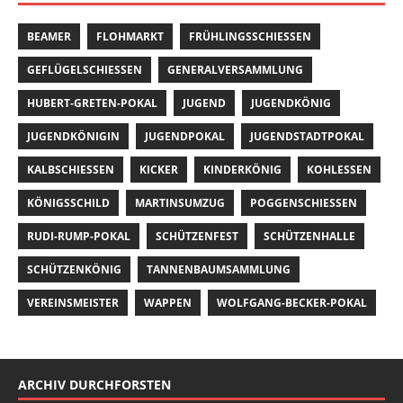
BEAMER
FLOHMARKT
FRÜHLINGSSCHIESSEN
GEFLÜGELSCHIESSEN
GENERALVERSAMMLUNG
HUBERT-GRETEN-POKAL
JUGEND
JUGENDKÖNIG
JUGENDKÖNIGIN
JUGENDPOKAL
JUGENDSTADTPOKAL
KALBSCHIESSEN
KICKER
KINDERKÖNIG
KOHLESSEN
KÖNIGSSCHILD
MARTINSUMZUG
POGGENSCHIESSEN
RUDI-RUMP-POKAL
SCHÜTZENFEST
SCHÜTZENHALLE
SCHÜTZENKÖNIG
TANNENBAUMSAMMLUNG
VEREINSMEISTER
WAPPEN
WOLFGANG-BECKER-POKAL
ARCHIV DURCHFORSTEN