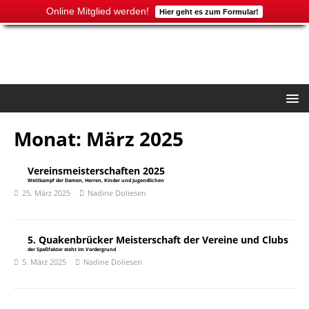
Online Mitglied werden!
Hier geht es zum Formular!
Monat:
März 2025
Vereinsmeisterschaften 2025
Wettkampf der Damen, Herren, Kinder und Jugendlichen
25. März 2025
Nadine Doliesen
5. Quakenbrücker Meisterschaft der Vereine und Clubs
der Spaßfaktor steht im Vordergrund
5. März 2025
Nadine Doliesen