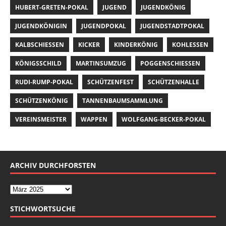
HUBERT-GRETEN-POKAL
JUGEND
JUGENDKÖNIG
JUGENDKÖNIGIN
JUGENDPOKAL
JUGENDSTADTPOKAL
KALBSCHIESSEN
KICKER
KINDERKÖNIG
KOHLESSEN
KÖNIGSSCHILD
MARTINSUMZUG
POGGENSCHIESSEN
RUDI-RUMP-POKAL
SCHÜTZENFEST
SCHÜTZENHALLE
SCHÜTZENKÖNIG
TANNENBAUMSAMMLUNG
VEREINSMEISTER
WAPPEN
WOLFGANG-BECKER-POKAL
ARCHIV DURCHFORSTEN
STICHWORTSUCHE