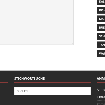
KAL
KOH
MAR
RUD
SCH
TA
WA
STICHWORTSUCHE
ANM
Anme
Eintr
Komm