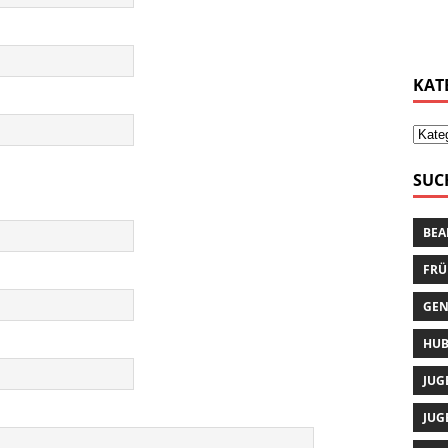
KAT
SUC
BEA
FRÜ
GEN
HUB
JUG
JUG