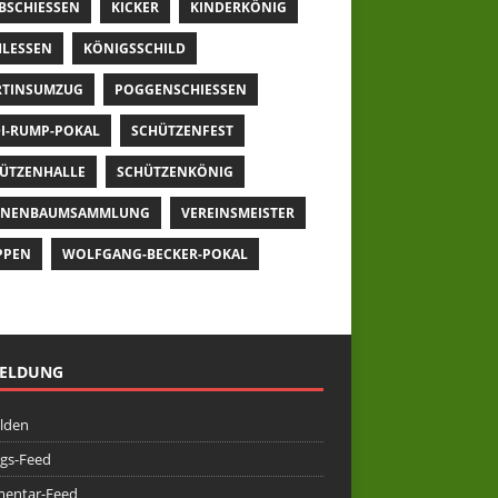
BSCHIESSEN
KICKER
KINDERKÖNIG
LESSEN
KÖNIGSSCHILD
TINSUMZUG
POGGENSCHIESSEN
I-RUMP-POKAL
SCHÜTZENFEST
ÜTZENHALLE
SCHÜTZENKÖNIG
NNENBAUMSAMMLUNG
VEREINSMEISTER
PPEN
WOLFGANG-BECKER-POKAL
ELDUNG
lden
ags-Feed
entar-Feed