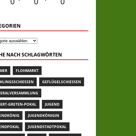
0
0
0
EGORIEN
HE NACH SCHLAGWÖRTEN
MER
FLOHMARKT
HLINGSSCHIESSEN
GEFLÜGELSCHIESSEN
ERALVERSAMMLUNG
ERT-GRETEN-POKAL
JUGEND
ENDKÖNIG
JUGENDKÖNIGIN
ENDPOKAL
JUGENDSTADTPOKAL