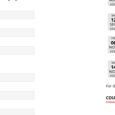
20
SA
1
SE
20
FR
0
NO
20
SA
1
NO
20
Für d
COU